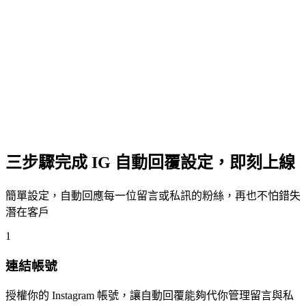
底下留言
「領取」
獲得獨家內容！
daxia
太神啦！
hanbaobao
我要領取！
P
pitchat.co
已私訊您連結 🔗
三步驟完成 IG 自動回覆設定，即刻上線
簡單設定，自動回應每一位留言或私訊的粉絲，再也不怕錯失
潛在客戶
1
連結帳號
授權你的 Instagram 帳號，讓自動回覆能夠代你管理留言與私